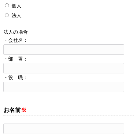
個人
法人
法人の場合
・会社名：
・部 署：
・役 職：
お名前
※